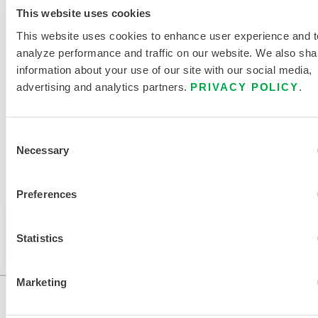
CHALEUR INDUSTRIELLE
This website uses cookies
TABLEAU DES TAILLES DES
This website uses cookies to enhance user experience and t
VÊTEMENTS DE PROTECTION
analyze performance and traffic on our website. We also sha
CONTRE LA CHALEUR
information about your use of our site with our social media,
advertising and analytics partners.
PRIVACY POLICY
.
DOCUMENTS CONNEXES
Consent
Necessary
Selection
Disponible dans ces régions de vente : CHINE, ASIE.
Preferences
Ce produit n'est pas vendu dans votre région. Vous
Statistics
pouvez modifier votre région en haut de la page.
Marketing