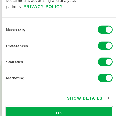
social media, advertising and analytics
partners.
PRIVACY POLICY
.
联系我们
Consent
Necessary
Selection
Preferences
Statistics
产品
消防救援
Marketing
化学防护
洁净服
SHOW DETAILS
所有产品
OK