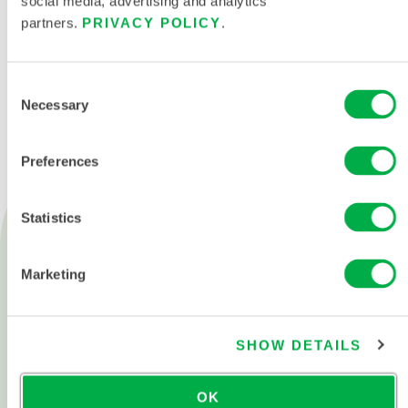
social media, advertising and analytics
partners.
PRIVACY POLICY
.
联系我们
Consent
Necessary
Selection
Preferences
Statistics
产品
消防救援
Marketing
化学防护
洁净服
SHOW DETAILS
所有产品
OK