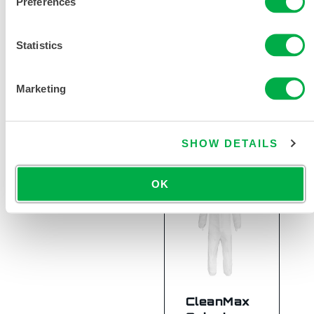
Preferences
CleanMax
Select –
SMMS 限次性
Statistics
洁净室带帽一
体靴连体服
Marketing
SBC414
SHOW DETAILS
OK
CleanMax