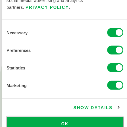
social media, advertising and analytics
partners.
PRIVACY POLICY
.
联系我们
Consent
Necessary
Selection
Preferences
Statistics
产品
消防救援
Marketing
化学防护
洁净服
SHOW DETAILS
所有产品
OK