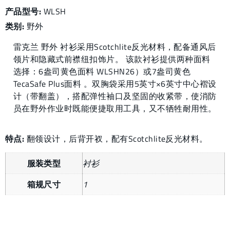
产品型号:
WLSH
类别:
野外
雷克兰 野外 衬衫采用Scotchlite反光材料，配备通风后
领片和隐藏式前襟纽扣饰片。 该款衬衫提供两种面料
选择：6盎司黄色面料 WLSHN26）或7盎司黄色
TecaSafe Plus面料 。双胸袋采用5英寸×6英寸中心褶设
计（带翻盖），搭配弹性袖口及坚固的收紧带，使消防
员在野外作业时既能便捷取用工具，又不牺牲耐用性。
特点:
翻领设计，后背开衩，配有Scotchlite反光材料。
服装类型
衬衫
箱规尺寸
1