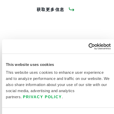
获取更多信息
产品资料
This website uses cookies
供一线响应人员使用的防护战斗服
This website uses cookies to enhance user experience
and to analyze performance and traffic on our website. We
野外战斗服/双重认证 2017 年新款
also share information about your use of our site with our
尺码表
social media, advertising and analytics
相关文件
partners.
PRIVACY POLICY
.