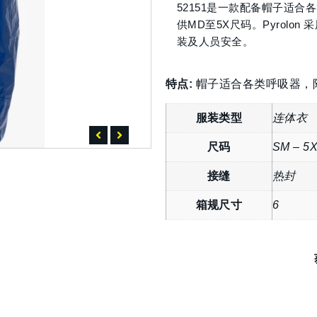
52151是一款配备帽子适合
供MD至5X尺码。Pyrol
装及人员安全。
特点:
帽子适合各类呼吸器，
服装类型
连体衣
尺码
SM – 5
接缝
热封
箱规尺寸
6