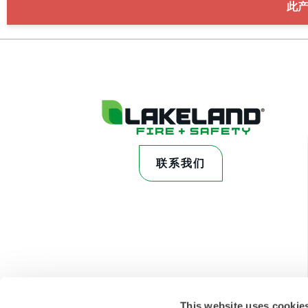
此
联系我们
This website uses cookie