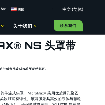
中文 (简体)
美国
关于我们
联系我们
AX® NS 头罩带
克兰销售代表或当地授权经销商。
开口的斗篷式头罩。MicroMax® 采用优质微孔聚乙
柔软且富有弹性。该薄膜兼具高效的液体与颗粒
（MVTR），确保佩戴舒适性，实现防护 舒适的