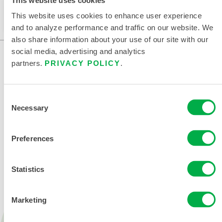
此产品通常不在您所在的区域销售。您可以在页面顶部
更改您的区域。
This website uses cookies to enhance user experience
and to analyze performance and traffic on our website. We
also share information about your use of our site with our
social media, advertising and analytics
partners.
PRIVACY POLICY
.
Consent
Necessary
Selection
联系我们
Preferences
Statistics
Marketing
产品