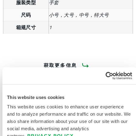
服装类型
手套
尺码
小号，大号，中号，特大号
箱规尺寸
1
获取更多信息
This website uses cookies
This website uses cookies to enhance user experience
and to analyze performance and traffic on our website. We
产品资料
also share information about your use of our site with our
social media, advertising and analytics
手部与手臂防护 指南
partners.
PRIVACY POLICY
.