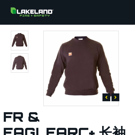
FR &
EAGLEARC+ 长袖