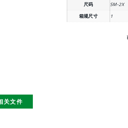
尺码
SM-2X
箱规尺寸
1
相关文件