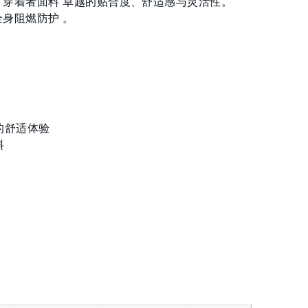
 穿着者面料 卓越的贴合度、舒适感与灵活性。
全身阻燃防护 。
的舒适体验
料