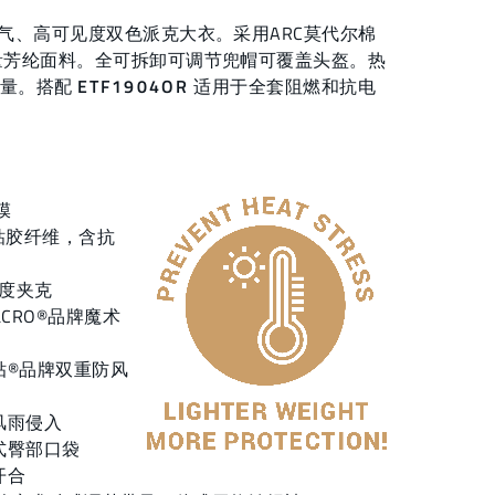
透气、高可见度双色派克大衣。采用ARC莫代尔棉
量芳纶面料。全可拆卸可调节兜帽可覆盖头盔。热
重量。搭配
ETF1904OR
适用于全套阻燃和抗电
膜
%粘胶纤维，含抗
见度夹克
CRO®品牌魔术
贴®品牌双重防风
风雨侵入
式臀部口袋
开合