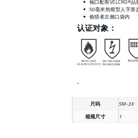
袖口配有VELCRO
50毫米热熔型人字形
偷猎者左侧口袋内
认证对象：
“
尺码
SM-3X
箱规尺寸
1