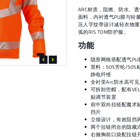
ARC材质，阻燃、防水、
面料，内衬透气PU膜与轻
压人字纹带设计减轻衣物
弧的RIS TOM防护服。
功能
隐形网格搭配透气PU
里料：50%芳纶/50
静电纤维
全衬里Arc防水高可
可拆卸兜帽，配有VEL
贴调节装置
前中双向拉链配魔术
挡片
立领设计，有效阻挡
两个拉链闭合的隐藏
右侧胸前口袋配拉链