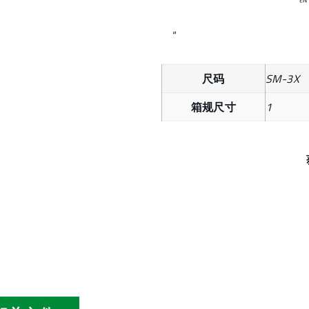
“
尺码
SM-3X
箱规尺寸
1