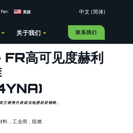
中文 (简体)
美国
关于我们
联系我们
+ FR高可见度赫利
裤
4YNA)
克兰销售代表或当地授权经销商。
材料
，
工业用
，
阻燃