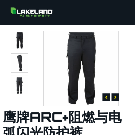
鹰牌ARC+阻燃与电
弧闪光防护裤