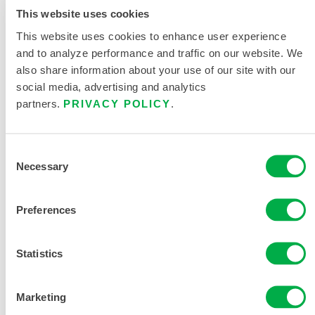
This website uses cookies
This website uses cookies to enhance user experience
and to analyze performance and traffic on our website. We
also share information about your use of our site with our
social media, advertising and analytics
产品资料
partners.
PRIVACY POLICY
.
Consent
限次性与化学防护服尺码表
Necessary
Selection
相关文件
Preferences
Statistics
销售区域包括：南美洲、欧洲、印度、大洋洲、非洲、中
Marketing
东、南极洲、俄罗斯。