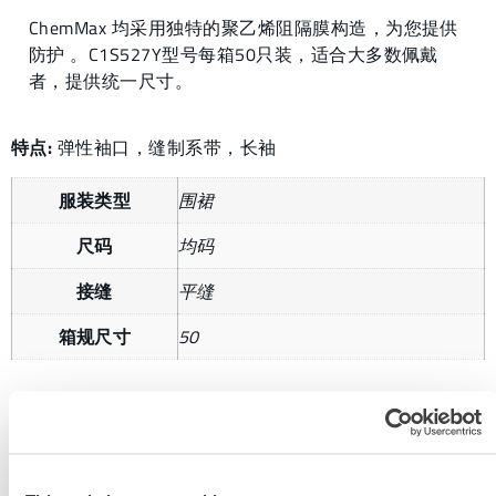
ChemMax 均采用独特的聚乙烯阻隔膜构造，为您提供
防护 。C1S527Y型号每箱50只装，适合大多数佩戴
者，提供统一尺寸。
特点:
弹性袖口，缝制系带，长袖
服装类型
围裙
尺码
均码
接缝
平缝
箱规尺寸
50
获取更多信息