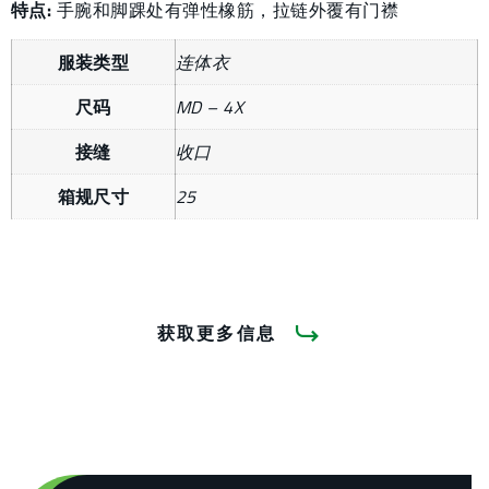
特点:
手腕和脚踝处有弹性橡筋，拉链外覆有门襟
服装类型
连体衣
尺码
MD – 4X
接缝
收口
箱规尺寸
25
获取更多信息