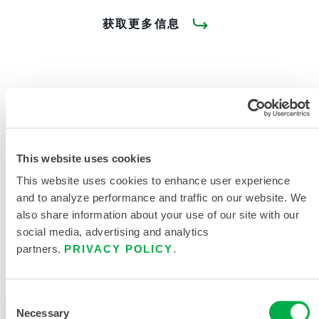
获取更多信息
产品资料
This website uses cookies
This website uses cookies to enhance user experience
相关文件
and to analyze performance and traffic on our website. We
also share information about your use of our site with our
social media, advertising and analytics
partners.
PRIVACY POLICY
.
可在以下销售区域购买：中国、亚洲。
Consent
Necessary
此产品通常不在您所在的区域销售。您可以在页面顶部
Selection