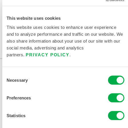
This website uses cookies
可在以下销售区域购买：中国、亚洲。
This website uses cookies to enhance user experience
and to analyze performance and traffic on our website. We
此产品通常不在您所在的区域销售。您可以在页面顶部
also share information about your use of our site with our
更改您的区域。
social media, advertising and analytics
partners.
PRIVACY POLICY
.
Consent
Necessary
Selection
Preferences
联系我们
Statistics