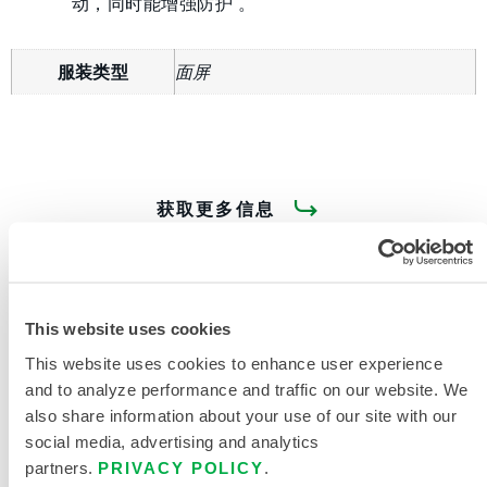
动，同时能增强防护 。
服装类型
面屏
获取更多信息
This website uses cookies
This website uses cookies to enhance user experience
and to analyze performance and traffic on our website. We
产品资料
also share information about your use of our site with our
social media, advertising and analytics
相关文件
partners.
PRIVACY POLICY
.