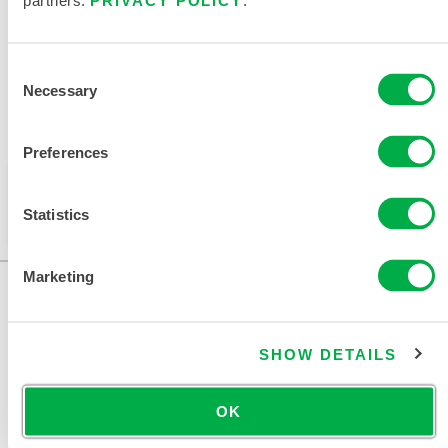
partners.
PRIVACY POLICY
.
相关文件
Consent
Necessary
Selection
可在以下销售区域购买：中国、亚洲。
Preferences
此产品通常不在您所在的区域销售。您可以在页面顶部
更改您的区域。
Statistics
Marketing
SHOW DETAILS
OK