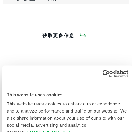
获取更多信息
产品资料
This website uses cookies
This website uses cookies to enhance user experience
供一线响应人员使用的防护战斗服
and to analyze performance and traffic on our website. We
also share information about your use of our site with our
911 救援战斗服尺码表
social media, advertising and analytics