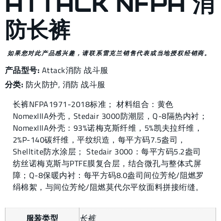
ATTACK NFPA 消
防长裤
如果您对此产品感兴趣，请联系雷克兰销售代表或当地授权经销商。
产品型号:
Attack消防 战斗服
分类:
防火防护
,
消防 战斗服
长裤NFPA1971-2018标准； 材料组合：黄色
NomexIIIA外壳，Stedair 3000防潮层，Q-8隔热内衬；
NomexIIIA外壳：93%诺梅克斯纤维，5%凯夫拉纤维，
2%P-140碳纤维，平纹织造，每平方码7.5盎司，
Shelltite防水涂层； Stedair 3000：每平方码5.2盎司
纺丝诺梅克斯与PTFE膜复合层，结合微孔与整体式屏
障；Q-8保暖内衬：每平方码8.0盎司间位芳纶/阻燃罗
绢棉絮，与间位芳纶/阻燃莫代尔平纹面料拼接绗缝。
服装类型
长裤