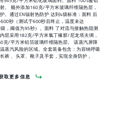
层采用545克/平方米铝化玻璃面料。面料 100%覆铝
射。 额外添加160克/平方米玻璃纤维隔热层，
护。通过EN辐射热防护 达到4级标准：面料 后
>600秒（测试于600秒后终止，温度未达
护等级，阈值为95秒）。面料 了对流与接触热阻测
内层采用182克/平方米氯丁橡胶/尼龙塔夫绸，
60克/平方米铝箔玻璃纤维隔热层。 该蒸汽屏障
温蒸汽风险的区域。全套装备包含：为容纳呼吸
长裤 、头罩、靴子及手套，实现全身防护 。
获取更多信息