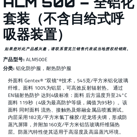
ALM 500 – 全铝化
套装（不含自给式呼
吸器装置）
如果您对此产品感兴趣，请联系雷克兰销售代表或当地授权经销商。
产品型号:
ALM500E
分类:
铝化防护服
，
耐热防护服
外面料 Gentex® "双镜"®技术，545克/平方米铝化玻璃
纤维。面料 100%为铝层，可高效反射辐射热。 通过
EN辐射热防护 达到4级标准：面料 后方温度升至24°C
面料 119秒（4级为最高防护等级，阈值为95秒）。该
面料 同时面料 流热、接触热及熔融金属品喷溅测试。
内层采用182克/平方米氯丁橡胶/尼龙塔夫绸，形成防
蒸汽屏障，并附加160克/平方米铝箔玻璃纤维隔热
层。防蒸汽特性使其适用于高湿度及高温蒸汽环境。