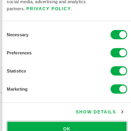
social media, advertising and analytics
防热防护服尺码表
partners.
PRIVACY POLICY
.
相关文件
Consent
Necessary
Selection
Preferences
可在以下销售区域购买：欧洲、印度、非洲、中东。
此产品通常不在您所在的区域销售。您可以在页面顶部
Statistics
更改您的区域。
Marketing
SHOW DETAILS
OK