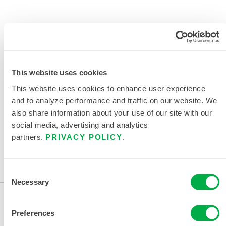
产品资料
This website uses cookies
相关文件
This website uses cookies to enhance user experience
and to analyze performance and traffic on our website. We
also share information about your use of our site with our
social media, advertising and analytics
partners.
PRIVACY POLICY
.
销售区域：美国、加拿大、墨西哥、中国、亚洲。
...
Consent
Necessary
Selection
Preferences