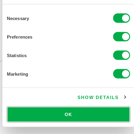
Consent
Necessary
Selection
Preferences
FR棕色鸭绒工业夹克
NIJKB10
Statistics
Marketing
SHOW DETAILS
OK
联系我们