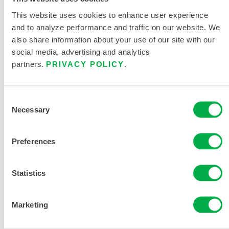
This website uses cookies to enhance user experience
and to analyze performance and traffic on our website. We
also share information about your use of our site with our
social media, advertising and analytics
partners.
PRIVACY POLICY
.
Consent
Necessary
Selection
Preferences
头罩化玻璃头罩
510-1AGL
Statistics
此产品通常不在您所在的区域销售。您可以在页面顶部更
改您的区域。
Marketing