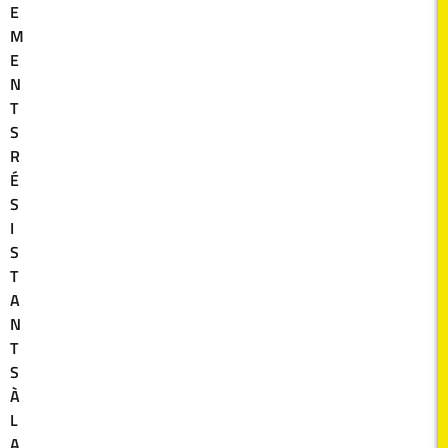
E
M
E
N
T
S
R
É
S
I
S
T
A
N
T
S
À
L
A