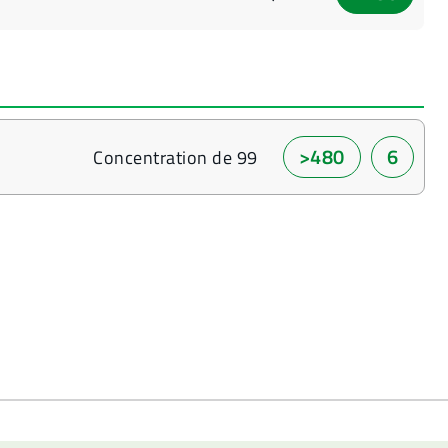
>480
6
Concentration de 99