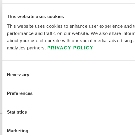
n
d
This website uses cookies
e
This website uses cookies to enhance user experience and t
9
performance and traffic on our website. We also share infor
9
about your use of our site with our social media, advertising 
analytics partners.
PRIVACY POLICY
.
TROUVER UN AUTRE PRODUIT
CHIMIQUE
Consent
Necessary
Selection
Preferences
Statistics
Marketing