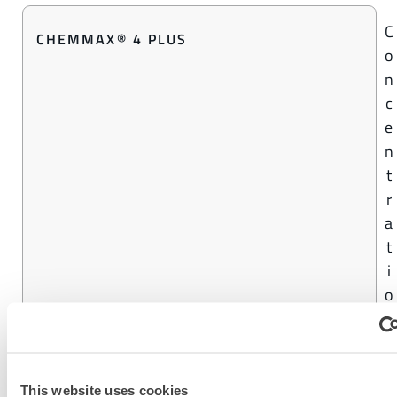
C
CHEMMAX® 4 PLUS
o
n
c
e
n
t
r
a
t
i
o
n
d
e
9
This website uses cookies