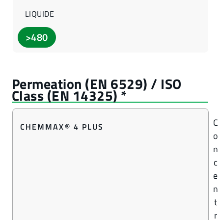
LIQUIDE
>480
C
CHEMMAX® 4 PLUS
o
n
c
e
n
t
r