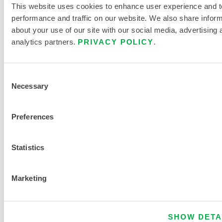
n
This website uses cookies to enhance user experience and t
t
performance and traffic on our website. We also share infor
r
about your use of our site with our social media, advertising 
a
analytics partners.
PRIVACY POLICY
.
t
i
Consent
o
Necessary
Selection
n
d
Preferences
e
9
8
Statistics
Marketing
TROUVER UN AUTRE PRODUIT
CHIMIQUE
SHOW DETA