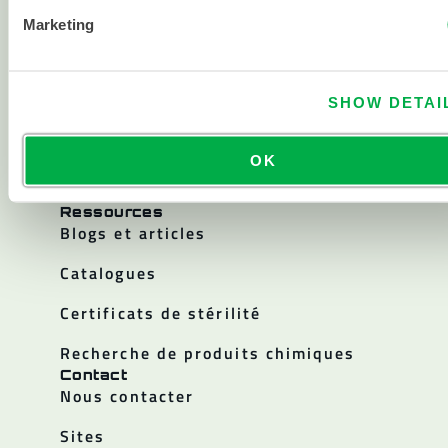
A propos de
Marketing
À propos de Lakeland
Histoire de l'entreprise
SHOW DETAI
Carrières
Relations avec les investisseurs
OK
Politiques
Ressources
Blogs et articles
Catalogues
Certificats de stérilité
Recherche de produits chimiques
Contact
Nous contacter
Sites