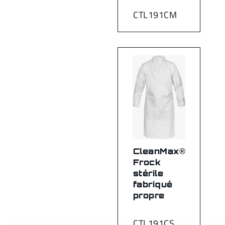
CTL191CM
CleanMax®
Frock
stérile
fabriqué
propre
CTL191CS