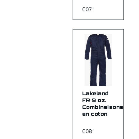
C071
Lakeland
FR 9 oz.
Combinaisons
en coton
C081