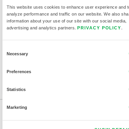
LITTÉRATURE SUR LES
This website uses cookies to enhance user experience and t
PRODUITS
analyze performance and traffic on our website. We also sha
information about your use of our site with our social media,
DOCUMENTS CONNEXES
advertising and analytics partners.
PRIVACY POLICY
.
Consent
Necessary
Selection
Disponible dans les régions suivantes : INDE.
Preferences
Ce produit n'est pas vendu dans votre région. Vous
pouvez modifier votre région en haut de la page.
Statistics
Marketing