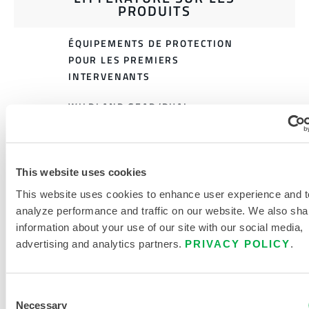
PRODUITS
ÉQUIPEMENTS DE PROTECTION
POUR LES PREMIERS
INTERVENANTS
WILDLAND GEAR/DUAL
CERTIFIED NOUVELLES GRILLES
DE TAILLES 2017
DOCUMENTS CONNEXES
This website uses cookies
This website uses cookies to enhance user experience and t
analyze performance and traffic on our website. We also sha
information about your use of our site with our social media,
advertising and analytics partners.
PRIVACY POLICY
.
Disponible dans ces régions de vente : US, CANADA,
MEXIQUE.
Consent
...
Necessary
Selection