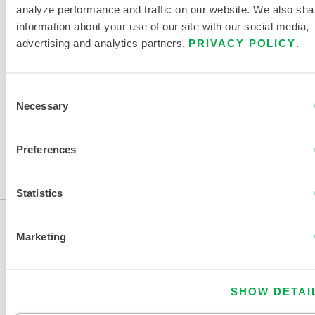
analyze performance and traffic on our website. We also sha
DOCUMENTS CONNEXES
information about your use of our site with our social media,
advertising and analytics partners.
PRIVACY POLICY
.
Consent
Necessary
Selection
Disponible dans ces régions de vente : US, CANADA,
MEXIQUE, AMERIQUE DU SUD, OCEANIE, AFRIQUE,
Preferences
ANTARCTIQUE.
...
Statistics
Marketing
SHOW DETAI