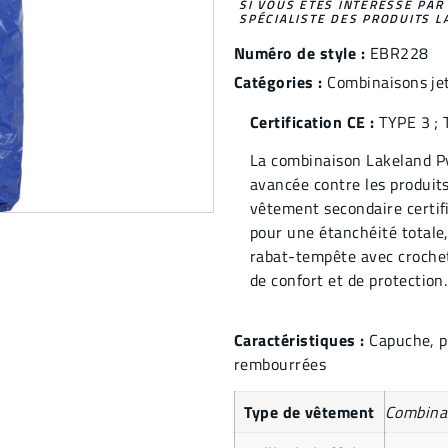
SI VOUS ÊTES INTÉRESSÉ PAR
SPÉCIALISTE DES PRODUITS L
Numéro de style :
EBR228
Catégories :
Combinaisons je
Certification CE :
TYPE 3 ;
La combinaison Lakeland P
avancée contre les produits
vêtement secondaire certif
pour une étanchéité totale,
rabat-tempête avec crochet
de confort et de protection.
Caractéristiques :
Capuche, po
rembourrées
Type de vêtement
Combina