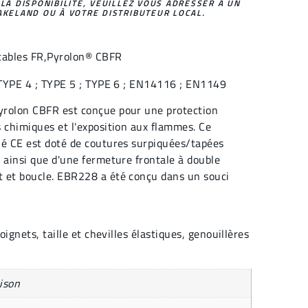
 LA DISPONIBILITÉ, VEUILLEZ VOUS ADRESSER À UN
AKELAND OU À VOTRE DISTRIBUTEUR LOCAL.
tables FR,
Pyrolon® CBFR
 TYPE 4 ; TYPE 5 ; TYPE 6 ; EN14116 ; EN1149
yrolon CBFR est conçue pour une protection
 chimiques et l'exposition aux flammes. Ce
ié CE est doté de coutures surpiquées/tapées
 ainsi que d'une fermeture frontale à double
 et boucle. EBR228 a été conçu dans un souci
ignets, taille et chevilles élastiques, genouillères
ison