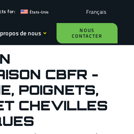
Français
États-Unis
NOUS
 propos de nous
CONTACTER
N
ISON CBFR -
, POIGNETS,
ET CHEVILLES
QUES