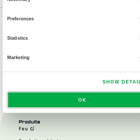
...
Selection
Preferences
Statistics
Marketing
NOUS CONTACTER
SHOW DETAI
OK
Produits
Feu