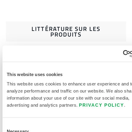
LITTÉRATURE SUR LES
PRODUITS
DOCUMENTS CONNEXES
This website uses cookies
This website uses cookies to enhance user experience and t
analyze performance and traffic on our website. We also sha
Disponible dans les régions de vente suivantes : US,
information about your use of our site with our social media,
CANADA, MEXIQUE, AMÉRIQUE DU SUD, EUROPE, INDE,
advertising and analytics partners.
PRIVACY POLICY
.
OCÉANIE, AFRIQUE, MOYEN-ORIENT, ANTARCTIQUE,
RUSSIE.
Consent
Necessary