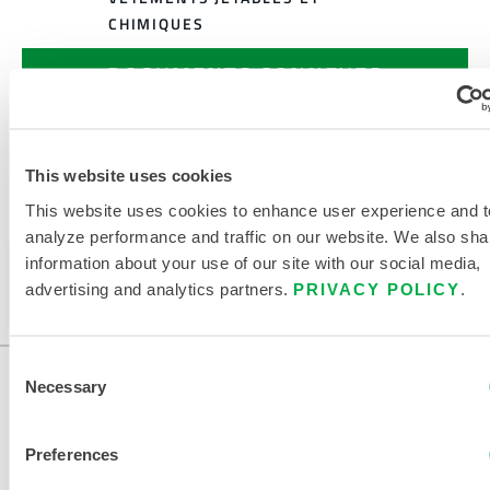
CHIMIQUES
DOCUMENTS CONNEXES
This website uses cookies
This website uses cookies to enhance user experience and t
Disponible dans ces régions de vente : CHINE, ASIE.
analyze performance and traffic on our website. We also sha
information about your use of our site with our social media,
Ce produit n'est pas vendu dans votre région. Vous
advertising and analytics partners.
PRIVACY POLICY
.
pouvez modifier votre région en haut de la page.
Consent
Necessary
Selection
Preferences