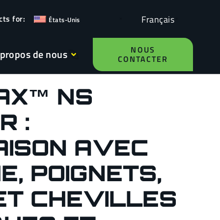
Français
États-Unis
NOUS
 propos de nous
CONTACTER
AX™ NS
 :
AISON AVEC
, POIGNETS,
ET CHEVILLES