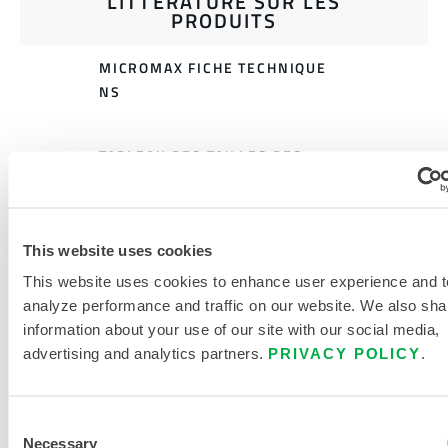
LITTÉRATURE SUR LES
PRODUITS
MICROMAX FICHE TECHNIQUE
NS
TABLEAU DES TAILLES DES
VÊTEMENTS JETABLES ET
CHIMIQUES
DOCUMENTS CONNEXES
This website uses cookies
This website uses cookies to enhance user experience and t
analyze performance and traffic on our website. We also sha
information about your use of our site with our social media,
advertising and analytics partners.
PRIVACY POLICY
.
Disponible dans ces régions de vente : US, CANADA,
MEXIQUE.
Consent
...
Necessary
Selection