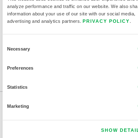
CHIMIQUES
analyze performance and traffic on our website. We also sha
information about your use of our site with our social media,
DOCUMENTS CONNEXES
advertising and analytics partners.
PRIVACY POLICY
.
Consent
Necessary
Selection
Disponible dans les régions suivantes : US, CANADA,
MEXIQUE, AMERIQUE DU SUD, EUROPE, OCEANIE,
Preferences
AFRIQUE.
...
Statistics
Marketing
SHOW DETAI