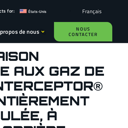
Français
États-Unis
NOUS
 propos de nous
CONTACTER
AISON
E AUX GAZ DE
INTERCEPTOR®
ENTIÈREMENT
ULÉE, À