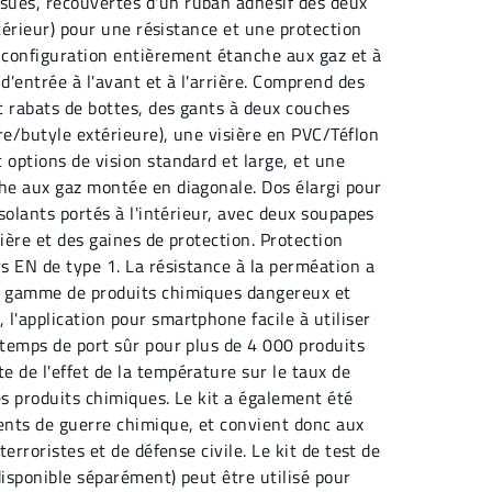
ues, recouvertes d'un ruban adhésif des deux
extérieur) pour une résistance et une protection
configuration entièrement étanche aux gaz et à
d'entrée à l'avant et à l'arrière. Comprend des
c rabats de bottes, des gants à deux couches
re/butyle extérieure), une visière en PVC/Téflon
 options de vision standard et large, et une
che aux gaz montée en diagonale. Dos élargi pour
isolants portés à l'intérieur, avec deux soupapes
rière et des gaines de protection. Protection
rs EN de type 1. La résistance à la perméation a
e gamme de produits chimiques dangereux et
l'application pour smartphone facile à utiliser
 temps de port sûr pour plus de 4 000 produits
 de l'effet de la température sur le taux de
es produits chimiques. Le kit a également été
gents de guerre chimique, et convient donc aux
terroristes et de défense civile. Le kit de test de
disponible séparément) peut être utilisé pour