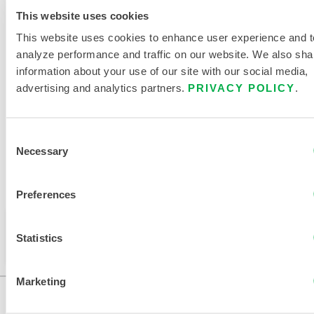
CHALEUR INDUSTRIELLE
This website uses cookies
TABLEAU DES TAILLES DES
This website uses cookies to enhance user experience and t
VÊTEMENTS DE PROTECTION
analyze performance and traffic on our website. We also sha
CONTRE LA CHALEUR
information about your use of our site with our social media,
advertising and analytics partners.
PRIVACY POLICY
.
DOCUMENTS CONNEXES
Consent
Necessary
Selection
Disponible dans ces régions de vente : CHINE, ASIE.
Preferences
Ce produit n'est pas vendu dans votre région. Vous
Statistics
pouvez modifier votre région en haut de la page.
Marketing