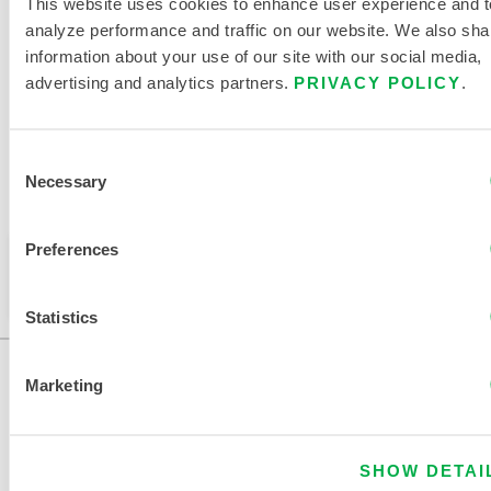
This website uses cookies to enhance user experience and t
CONTRE LA CHALEUR
analyze performance and traffic on our website. We also sha
information about your use of our site with our social media,
DOCUMENTS CONNEXES
advertising and analytics partners.
PRIVACY POLICY
.
Consent
Necessary
Selection
Disponible dans les régions suivantes : CHINE.
Preferences
Ce produit n'est pas vendu dans votre région. Vous
pouvez modifier votre région en haut de la page.
Statistics
Marketing
SHOW DETAI