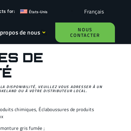
Français
États-Unis
NOUS
 propos de nous
CONTACTER
ES DE
TÉ
 LA DISPONIBILITÉ, VEUILLEZ VOUS ADRESSER À UN
AKELAND OU À VOTRE DISTRIBUTEUR LOCAL.
roduits chimiques
,
Éclaboussures de produits
ux
, monture gris fumée ;