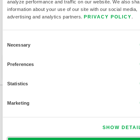
analyze performance and traffic on our website. We also sha
information about your use of our site with our social media,
advertising and analytics partners.
PRIVACY POLICY
.
Disponible dans les régions de vente suivantes : CANADA,
MEXIQUE, AMÉRIQUE DU SUD, EUROPE, INDE, OCÉANIE,
Consent
AFRIQUE, MOYEN-ORIENT, AMÉRIQUE CENTRALE,
Necessary
Selection
RUSSIE.
Ce produit n'est pas vendu dans votre région. Vous
Preferences
pouvez modifier votre région en haut de la page.
Statistics
Marketing
SHOW DETAI