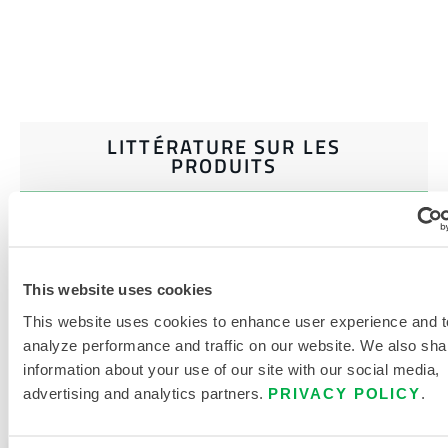
LITTÉRATURE SUR LES
PRODUITS
DOCUMENTS CONNEXES
This website uses cookies
This website uses cookies to enhance user experience and t
Disponible dans les régions de vente suivantes : CANADA,
analyze performance and traffic on our website. We also sha
MEXIQUE, AMÉRIQUE DU SUD, EUROPE, INDE, OCÉANIE,
information about your use of our site with our social media,
AFRIQUE, MOYEN-ORIENT, AMÉRIQUE CENTRALE,
advertising and analytics partners.
PRIVACY POLICY
.
RUSSIE.